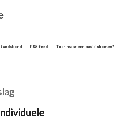
e
standsbond
RSS-feed
Toch maar een basisinkomen?
slag
ndividuele