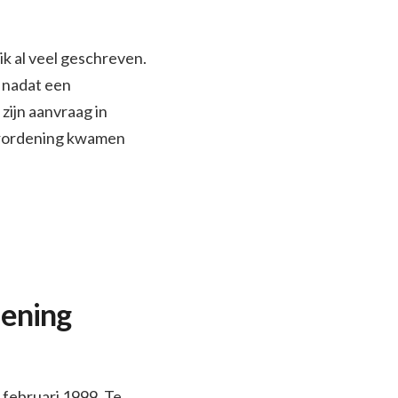
k al veel geschreven.
, nadat een
ijn aanvraag in
verordening kwamen
iening
 februari 1999. Te