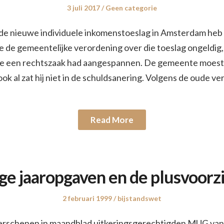
Posted
3 juli 2017
Posted
Geen categorie
on
in
 de nieuwe individuele inkomenstoeslag in Amsterdam heb i
e de gemeentelijke verordening over die toeslag ongeldig
e een rechtszaak had aangespannen. De gemeente moest z
ok al zat hij niet in de schuldsanering. Volgens de oude 
Read More
ge jaaropgaven en de plusvoorz
Posted
2 februari 1999
Posted
bijstandswet
on
in
r verschenen in maandblad uitkeringsgerechtigden MUG van