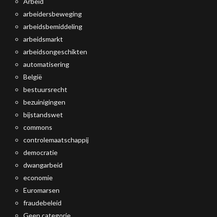
Arbeid
arbeidersbeweging
arbeidsbemiddeling
arbeidsmarkt
arbeidsongeschikten
automatisering
België
bestuursrecht
bezuinigingen
bijstandswet
commons
controlemaatschappij
democratie
dwangarbeid
economie
Euromarsen
fraudebeleid
Geen categorie