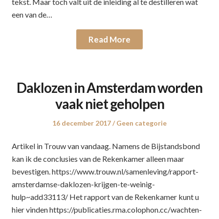
tekst. Maar toch valt uit de inleiding al te destilleren wat
een van de…
Read More
Daklozen in Amsterdam worden
vaak niet geholpen
Posted
16 december 2017
Posted
Geen categorie
on
in
Artikel in Trouw van vandaag. Namens de Bijstandsbond
kan ik de conclusies van de Rekenkamer alleen maar
bevestigen. https://www.trouw.nl/samenleving/rapport-
amsterdamse-daklozen-krijgen-te-weinig-
hulp~add33113/ Het rapport van de Rekenkamer kunt u
hier vinden https://publicaties.rma.colophon.cc/wachten-