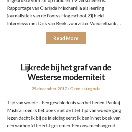
in gedrukte vorm of op radio en TV verschenen is.
Rapportage van Clarinda Mischerélla als leerling
journalistiek van de Fontys Hogeschool. Zij hield
Interviews met Dirk van Beek, voorzitter Voedselbank,…
Read More
Lijkrede bij het graf van de
Westerse moderniteit
Posted
29 december 2017
Posted
Geen categorie
on
in
Tijd van woede – Een geschiedenis van het heden. Pankaj
Mishra Toen ik het boek met de titel ‘tijd van woede’ ging
lezen dacht ik bij de inleiding eerst ik ben in het boek van
een warhoofd terecht gekomen. Een onsamenhangend