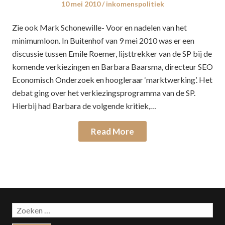
Posted
10 mei 2010
Posted
inkomenspolitiek
on
in
Zie ook Mark Schonewille- Voor en nadelen van het
minimumloon. In Buitenhof van 9 mei 2010 was er een
discussie tussen Emile Roemer, lijsttrekker van de SP bij de
komende verkiezingen en Barbara Baarsma, directeur SEO
Economisch Onderzoek en hoogleraar ‘marktwerking’. Het
debat ging over het verkiezingsprogramma van de SP.
Hierbij had Barbara de volgende kritiek,…
Read More
Zoeken
naar: